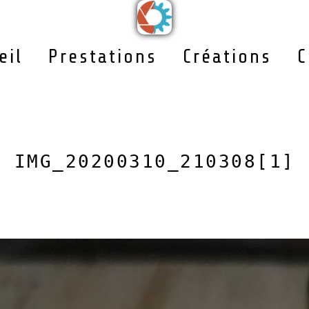
eil
Prestations
Créations
C
IMG_20200310_210308[1]