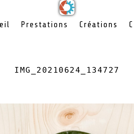
eil
Prestations
Créations
C
IMG_20210624_134727