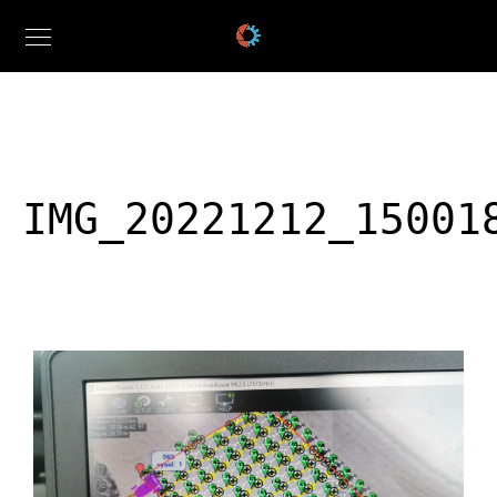
IMG_20221212_15001