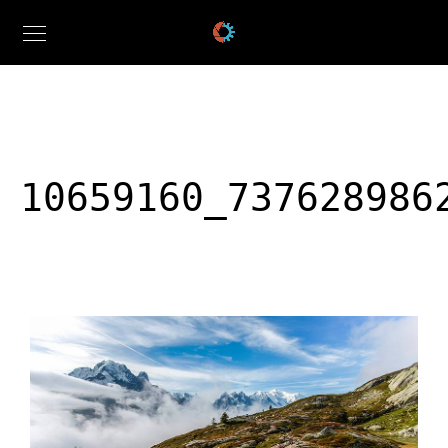
10659160_737628986