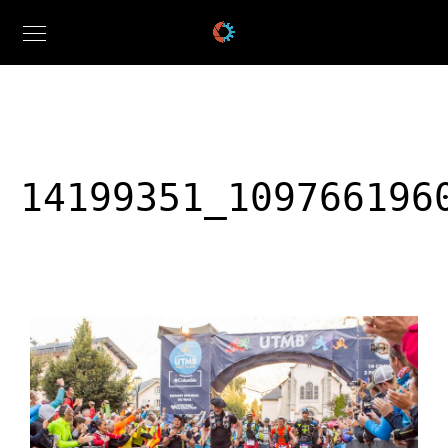
14199351_109766196